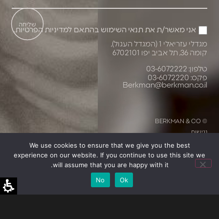
שליחה
אני מאשר/ת את תנאי השימוש בהתאם
למדיניות הפרטיות
.
מגדלי עזריאלי 1 (המגדל העגול),
קומה 36, תל אביב יפו 6702101
טלפון: 03-6072222
פקס: 03-6072220
Berkman@berkman.co.il
© BERKMAN & CO
נגישות
We use cookies to ensure that we give you the best
Design: Dinitz Studio
Development: Linklab
experience on our website. If you continue to use this site we
will assume that you are happy with it.
No
Ok