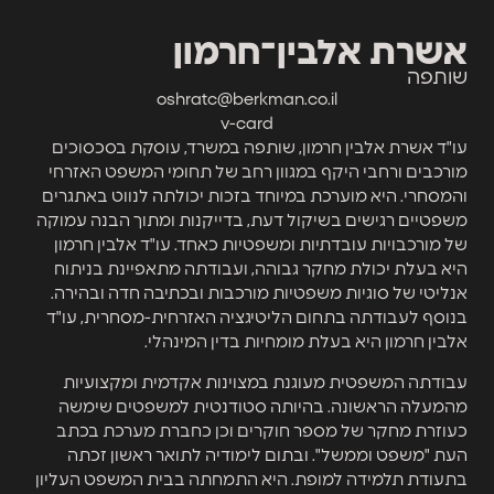
אשרת אלבין־חרמון
שותפה
oshratc@berkman.co.il
v-card
עו"ד אשרת אלבין חרמון, שותפה במשרד, עוסקת בסכסוכים
מורכבים ורחבי היקף במגוון רחב של תחומי המשפט האזרחי
והמסחרי. היא מוערכת במיוחד בזכות יכולתה לנווט באתגרים
משפטיים רגישים בשיקול דעת, בדייקנות ומתוך הבנה עמוקה
של מורכבויות עובדתיות ומשפטיות כאחד. עו"ד אלבין חרמון
היא בעלת יכולת מחקר גבוהה, ועבודתה מתאפיינת בניתוח
אנליטי של סוגיות משפטיות מורכבות ובכתיבה חדה ובהירה.
בנוסף לעבודתה בתחום הליטיגציה האזרחית-מסחרית, עו"ד
אלבין חרמון היא בעלת מומחיות בדין המינהלי.
עבודתה המשפטית מעוגנת במצוינות אקדמית ומקצועיות
מהמעלה הראשונה. בהיותה סטודנטית למשפטים שימשה
כעוזרת מחקר של מספר חוקרים וכן כחברת מערכת בכתב
העת "משפט וממשל". ובתום לימודיה לתואר ראשון זכתה
בתעודת תלמידה למופת. היא התמחתה בבית המשפט העליון