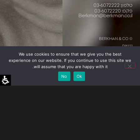
טלפון: 03-6072222
פקס: 03-6072220
Berkman@berkman.co.il
© BERKMAN & CO
נגישות
We use cookies to ensure that we give you the best
Design: Dinitz Studio
Development: Linklab
experience on our website. If you continue to use this site we
will assume that you are happy with it.
No
Ok